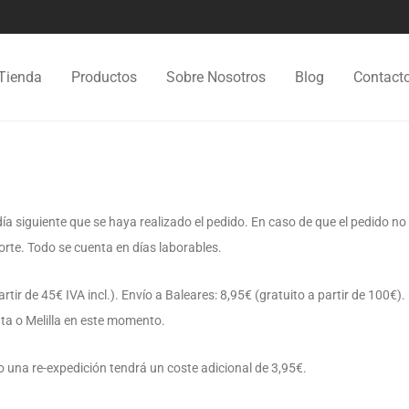
Tienda
Productos
Sobre Nosotros
Blog
Contact
ía siguiente que se haya realizado el pedido. En caso de que el pedido no 
rte. Todo se cuenta en días laborables.
tir de 45€ IVA incl.). Envío a Baleares: 8,95€ (gratuito a partir de 100€).
uta o Melilla en este momento.
 una re-expedición tendrá un coste adicional de 3,95€.