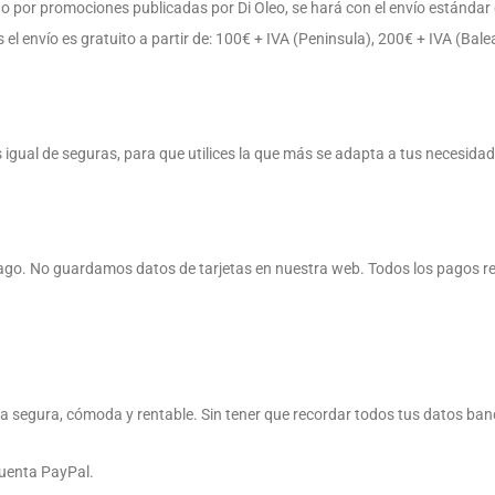
 o por promociones publicadas por Di Oleo, se hará con el envío estándar d
 el envío es gratuito a partir de: 100€ + IVA (Peninsula), 200€ + IVA (Bal
s igual de seguras, para que utilices la que más se adapta a tus necesidad
el pago. No guardamos datos de tarjetas en nuestra web. Todos los pagos 
a segura, cómoda y rentable. Sin tener que recordar todos tus datos banc
cuenta PayPal.