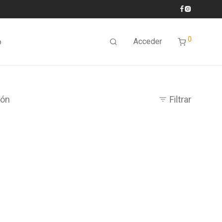
0
Acceder
o
bón
Filtrar