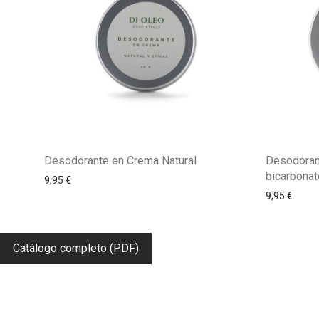
Desodorante en Crema Natural
Desodorant
bicarbonat
9,95
€
9,95
€
Catálogo completo (PDF)