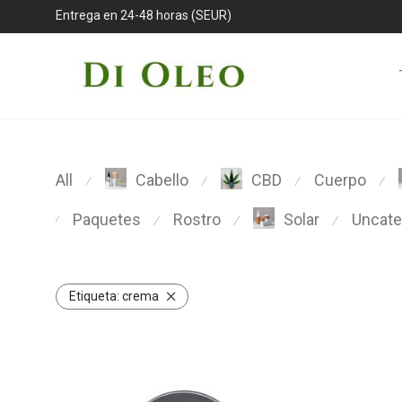
Entrega en 24-48 horas (SEUR)
All
Cuerpo
Cabello
CBD
⁄
⁄
⁄
⁄
Paquetes
Rostro
Uncate
Solar
⁄
⁄
⁄
⁄
Etiqueta:
crema