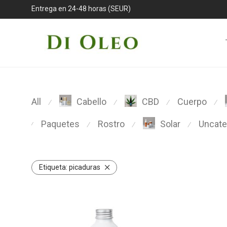
Entrega en 24-48 horas (SEUR)
All
Cuerpo
Cabello
CBD
⁄
⁄
⁄
⁄
Paquetes
Rostro
Uncate
Solar
⁄
⁄
⁄
⁄
Etiqueta:
picaduras