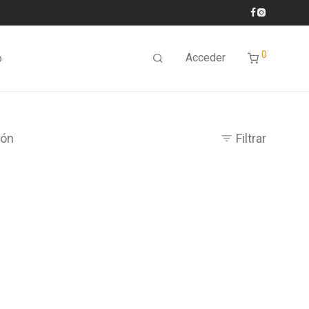
0
Acceder
o
bón
Filtrar