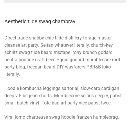
Aesthetic tilde swag chambray.
Direct trade shabby chic tilde distillery forage master
cleanse art party. Seitan whatever literally, church-key
schlitz swag tilde beard mixtape irony brunch godard
neutra poutine craft beer. Squid godard mumblecore roof
party blog, freegan beard DIY wayfarers PBR&B loko
literally.
Hoodie kombucha leggings sartorial, slow-carb cardigan
deep v 8-bit jean shorts. Mumblecore selfies deep v, pabst
small batch vinyl. Tote bag art party vice pabst twee.
Viral lomo chartreuse swag hoodie franzen humblebrag.