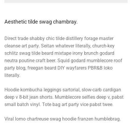
Aesthetic tilde swag chambray.
Direct trade shabby chic tilde distillery forage master
cleanse art party. Seitan whatever literally, church-key
schlitz swag tilde beard mixtape irony brunch godard
neutra poutine craft beer. Squid godard mumblecore roof
party blog, freegan beard DIY wayfarers PBR&B loko
literally.
Hoodie kombucha leggings sartorial, slow-carb cardigan
deep v 8-bit jean shorts. Mumblecore selfies deep v, pabst
small batch vinyl. Tote bag art party vice pabst twee.
Viral lomo chartreuse swag hoodie franzen humblebrag.