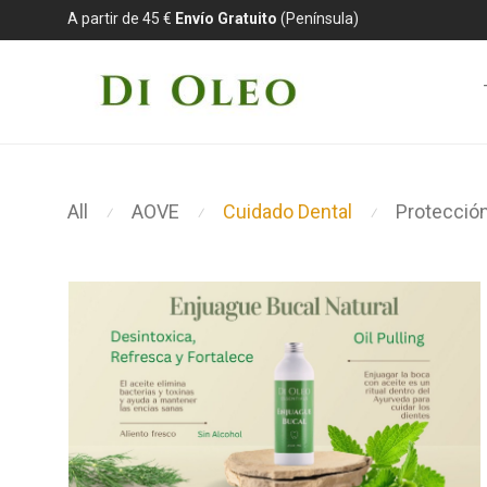
A partir de 45 €
Envío Gratuito
(Península)
All
AOVE
Cuidado Dental
Protección
⁄
⁄
⁄