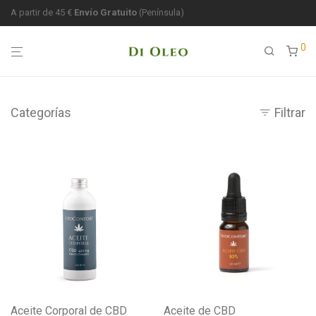
Entrega en 24-48 horas (SEUR)
A partir de 45 €
Envío Gratuito
(Península)
0
Categorías
Filtrar
Aceite Corporal de CBD
Aceite de CBD