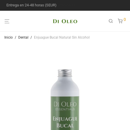
Entrega en 24-48 horas (SEUR)
0
Inicio
/
Dental
/
Enjuague Bucal Natural Sin Alcohol