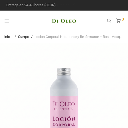
Entrega en 24-48 horas (SEUR)
0
Inicio
/
Cuerpo
/
Loción Corporal Hidratante y Reafirmante – Rosa Mosqueta